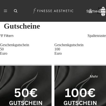
Artikel
Startseite
Warenk
insgesa
0
Gutscheine
Gutscheine
Filtern
Spaltenraste
Geschenkgutschein
Geschenkgutschein
50
100
Euro
Euro
Kontakt
Mehr